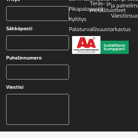
Teräs- ja
ja paineilm
Pikapalopostit
metallituotteet
Väestönsuo
Kyltitys
Sähköposti
Paloturvallisuustarkastus
Puhelinnumero
Viestisi
CAPTCHA