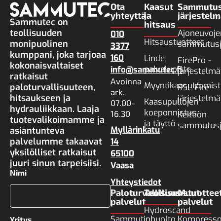
Ota
Kaasut
Sammutus
yhteyttä
ja
järjestelm
Sammutec on
hitsaus
teollisuuden
Ajoneuvoje
010
Hitsaustuotteet
monipuolinen
sammutusj
3377
kumppani, joka tarjoaa
160
Linde
FirePro -
kokonaisvaltaiset
palvelupiste
info@sammutec.fi
järjestelmä
ratkaisut
Avoinna
Myyntikaasut/omist
paloturvallisuuteen,
RSL Fire -
ark.
hitsaukseen ja
järjestelmä
Kaasupullojen
07.00-
hydrauliikkaan. Laaja
koeponnistus
16.30
Keittiön
tuotevalikoimamme ja
ja täyttö
sammutusj
Myllärinkatu
asiantunteva
palvelumme takaavat
14
yksilölliset ratkaisut
65100
juuri sinun tarpeisiisi.
Vaasa
Nimi
Yhteystiedot
Paloturvallisuus­
Teollisuustuottee
Muut
palvelut
palvelut
Hydroscand
Sammutinhuolto
Kompresso
Yritys