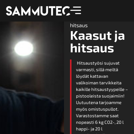
Etusivu
»
Kaasut ja
hitsaus
Kaasut ja
hitsaus
Hitsaustyösi sujuvat
varmasti, sillä meiltä
löydät kattavan
valikoiman tarvikkeita
kaikille hitsaustyypeille –
pistooleista suojaimiin!
Uutuutena tarjoamme
myös omistuspullot.
Varastostamme saat
nopeasti 6 kg CO2-, 20 l
happi- ja 20 l