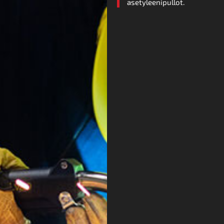
asetyleenipullot.