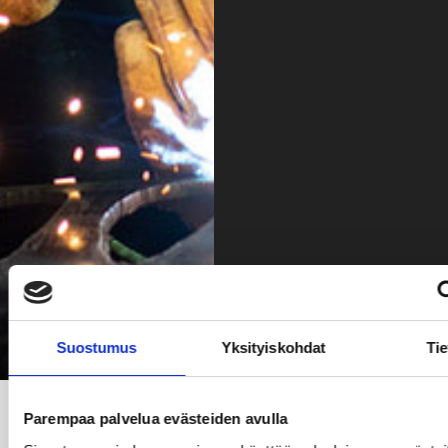
Suostumus
Yksityiskohdat
Tie
Parempaa palvelua evästeiden avulla
Kaasut ja hitsaus