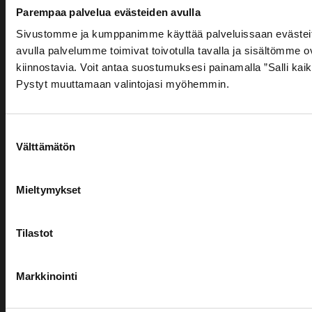
Nimi
Parempaa palvelua evästeiden avulla
Yhteystiedot
Paloturvallisuus­
Teollisuustuottee
Muut
Sivustomme ja kumppanimme käyttää palveluissaan evästeit
palvelut
palvelut
avulla palvelumme toimivat toivotulla tavalla ja sisältömme ov
Hydroscand
kiinnostavia. Voit antaa suostumuksesi painamalla ”Salli kaik
Sammutinhuolto
Kompresso
Yritys
Teräs- ja
Pystyt muuttamaan valintojasi myöhemmin.
ja paineilm
Pikapalopostit
metallituotteet
Väestönsuo
Kyltitys
Suostumuksen
Sähköposti
Paloturvallisuustarkastus
Välttämätön
valinta
Mieltymykset
Puhelinnumero
Tilastot
Viestisi
Markkinointi