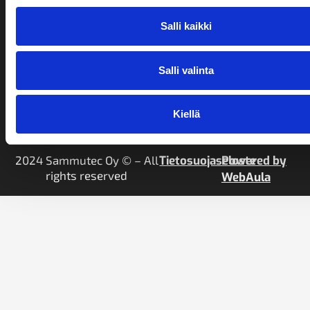
Salli kaikki
CAPTCHA
Salli valinta
Kiellä
2024 Sammutec Oy © – All
Tietosuojaseloste
Powered by
rights reserved
WebAula