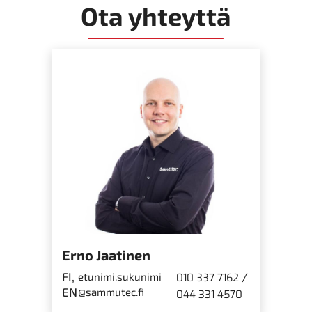
Ota yhteyttä
Erno Jaatinen
FI,
/
etunimi.sukunimi
010 337 7162
EN
@sammutec.fi
044 331 4570