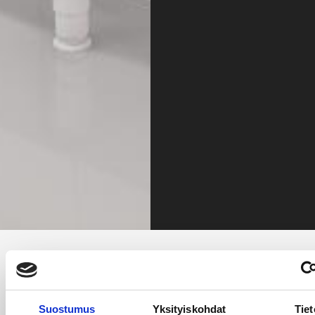
Suostumus
Yksityiskohdat
Tiet