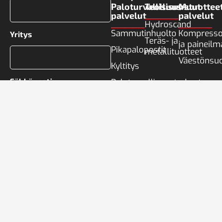
Paloturvallisuus­
Teollisuustuottee
Muut
palvelut
palvelut
Hydroscand
Sammutinhuolto
Kompresso
Yritys
Teräs- ja
ja paineilm
Pikapalopostit
metallituotteet
Väestönsuo
Kyltitys
Sähköposti
Paloturvallisuustarkastus
Puhelinnumero
Viestisi