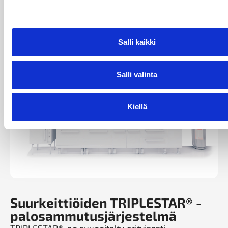
keittoaluetta ja liesituuletin.
Salli kaikki
Salli valinta
Kiellä
Suurkeittiöiden TRIPLESTAR® -
palosammutus­järjestelmä