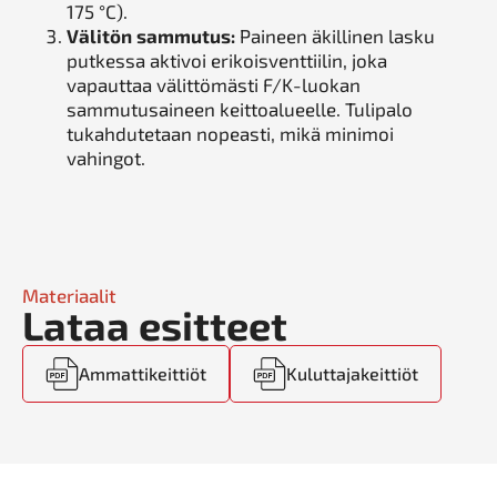
175 °C).
Välitön sammutus:
Paineen äkillinen lasku
putkessa aktivoi erikoisventtiilin, joka
vapauttaa välittömästi F/K-luokan
sammutusaineen keittoalueelle. Tulipalo
tukahdutetaan nopeasti, mikä minimoi
vahingot.
Materiaalit
Lataa esitteet
Ammattikeittiöt
Kuluttajakeittiöt