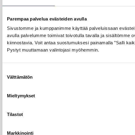
Parempaa palvelua evästeiden avulla
Sivustomme ja kumppanimme käyttää palveluissaan evästeit
avulla palvelumme toimivat toivotulla tavalla ja sisältömme ov
kiinnostavia. Voit antaa suostumuksesi painamalla ”Salli kaik
Pystyt muuttamaan valintojasi myöhemmin.
Suostumuksen
Pienille ja keskisuurille
Välttämätön
valinta
keittiöille valmiiksi suunniteltu
TRIPLESTAR® -palosammutus­
Mieltymykset
järjestelmä
TRIPLESTAR® on ihanteellinen
Tilastot
palosammutusjärjestelmä pienille ja keskisuurille
ammattikeittiöille. 9 litran järjestelmällä voidaan
suojata jopa kolme vyöhykettä, esimerkiksi kaksi
Markkinointi