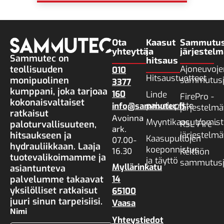
Ota
Kaasut
Sammutus
yhteyttä
ja
järjestelm
Sammutec on
hitsaus
teollisuuden
Ajoneuvoje
010
Hitsaustuotteet
monipuolinen
sammutusj
3377
kumppani, joka tarjoaa
160
Linde
FirePro -
kokonaisvaltaiset
palvelupiste
info@sammutec.fi
järjestelmä
ratkaisut
Avoinna
Myyntikaasut/omist
paloturvallisuuteen,
RSL Fire -
ark.
hitsaukseen ja
järjestelmä
Kaasupullojen
07.00-
hydrauliikkaan. Laaja
koeponnistus
16.30
Keittiön
tuotevalikoimamme ja
ja täyttö
sammutusj
Myllärinkatu
asiantunteva
palvelumme takaavat
14
yksilölliset ratkaisut
65100
juuri sinun tarpeisiisi.
Vaasa
Nimi
Yhteystiedot