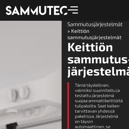
Etusivu
»
Sammutusjärjestelmät
»
Keittiön
sammutusjärjestelmät
Keittiön
sammutus
järjestelm
Tämä täydellinen,
valmiiksi suunniteltu ja
testattu järjestelmä
suojaa ammattikeittiöitä
tulipaloilta. Saat kaiken
tarvittavan yhdessä
paketissa. Järjestelmä
on täysin
automaattinen, se