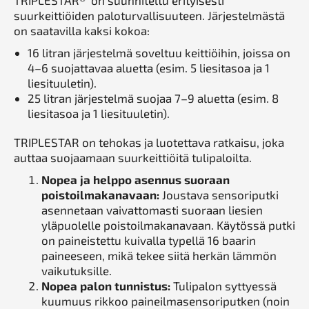
TRIPLESTAR® on suunniteltu erityisesti
suurkeittiöiden paloturvallisuuteen. Järjestelmästä
on saatavilla kaksi kokoa:
16 litran järjestelmä soveltuu keittiöihin, joissa on
4–6 suojattavaa aluetta (esim. 5 liesitasoa ja 1
liesituuletin).
25 litran järjestelmä suojaa 7–9 aluetta (esim. 8
liesitasoa ja 1 liesituuletin).
TRIPLESTAR on tehokas ja luotettava ratkaisu, joka
auttaa suojaamaan suurkeittiöitä tulipaloilta.
Nopea ja helppo asennus suoraan
poistoilmakanavaan:
Joustava sensoriputki
asennetaan vaivattomasti suoraan liesien
yläpuolelle poistoilmakanavaan. Käytössä putki
on paineistettu kuivalla typellä 16 baarin
paineeseen, mikä tekee siitä herkän lämmön
vaikutuksille.
Nopea palon tunnistus:
Tulipalon syttyessä
kuumuus rikkoo paineilmasensoriputken (noin