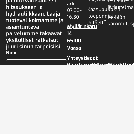
paloturvallisuuteen,
RSL Fire -
ark.
hitsaukseen ja
järjestelmä
Kaasupullojen
07.00-
hydrauliikkaan. Laaja
koeponnistus
16.30
Keittiön
tuotevalikoimamme ja
ja täyttö
sammutusj
Myllärinkatu
asiantunteva
palvelumme takaavat
14
yksilölliset ratkaisut
65100
juuri sinun tarpeisiisi.
Vaasa
Nimi
Yhteystiedot
Paloturvallisuus­
Teollisuustuottee
Muut
palvelut
palvelut
Hydroscand
Sammutinhuolto
Kompresso
Yritys
Teräs- ja
ja paineilm
Pikapalopostit
metallituotteet
Väestönsuo
Kyltitys
Sähköposti
Paloturvallisuustarkastus