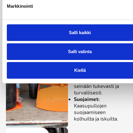
turvalliseen
Markkinointi
kaasupullojen
nostamiseen ja
käsittelyyn.
Kaasukaapit:
Salli kaikki
Turvalliseen
kaasupullojen
säilytykseen sisä- ja
Salli valinta
ulkotiloissa.
Pullojen
seinäkiinnikkeet:
Kiellä
Kaasupullojen
kiinnittämiseen
seinään tukevasti ja
turvallisesti.
Suojaimet:
Kaasupullojen
suojaamiseen
kolhuilta ja iskuilta.