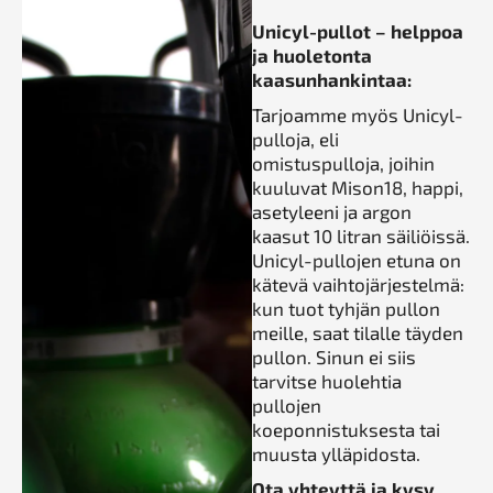
Unicyl-pullot – helppoa
ja huoletonta
kaasunhankintaa:
Tarjoamme myös Unicyl-
pulloja, eli
omistuspulloja, joihin
kuuluvat Mison18, happi,
asetyleeni ja argon
kaasut 10 litran säiliöissä.
Unicyl-pullojen etuna on
kätevä vaihtojärjestelmä:
kun tuot tyhjän pullon
meille, saat tilalle täyden
pullon. Sinun ei siis
tarvitse huolehtia
pullojen
koeponnistuksesta tai
muusta ylläpidosta.
Ota yhteyttä ja kysy