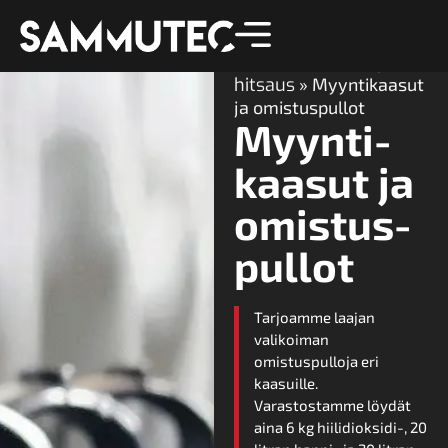
Etusivu
»
Kaasut ja
hitsaus
»
Myyntikaasut
ja omistuspullot
Myynti­
kaasut ja
omistus­
pullot
Tarjoamme laajan
valikoiman
omistuspulloja eri
kaasuille.
Varastostamme löydät
aina 6 kg hiilidioksidi-, 20