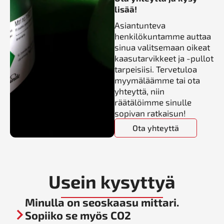
lisää!
Asiantunteva
henkilökuntamme auttaa
sinua valitsemaan oikeat
kaasutarvikkeet ja -pullot
tarpeisiisi. Tervetuloa
myymäläämme tai ota
yhteyttä, niin
räätälöimme sinulle
sopivan ratkaisun!
Ota yhteyttä
Usein kysyttyä
Minulla on seoskaasu mittari.
Sopiiko se myös CO2