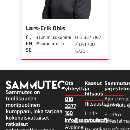
Lars-Erik Ohls
FI,
etunimi.sukunimi
010 337 7167
EN,
@sammutec.fi
/
041 730
SE
5729
Ota
Kaasut
Sammutus
yhteyttä
ja
järjestelm
Sammutec on
hitsaus
teollisuuden
Ajoneuvoje
010
Hitsaustuotteet
monipuolinen
sammutusj
3377
kumppani, joka tarjoaa
160
Linde
FirePro -
kokonaisvaltaiset
palvelupiste
info@sammutec.fi
järjestelmä
ratkaisut
Avoinna
Myyntikaasut/omist