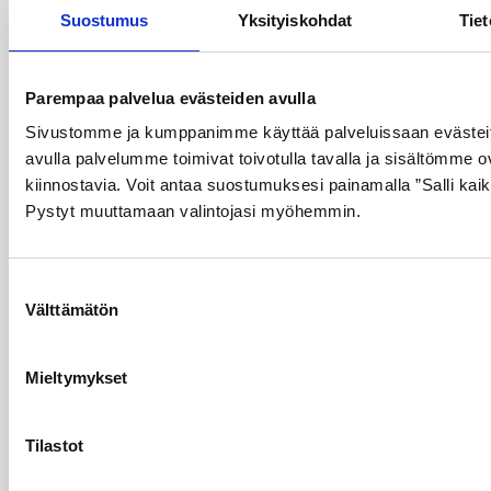
ja -pullot –
Suostumus
Yksityiskohdat
Tiet
kattava
valikoima
Parempaa palvelua evästeiden avulla
ja vaivaton
Sivustomme ja kumppanimme käyttää palveluissaan evästeit
avulla palvelumme toimivat toivotulla tavalla ja sisältömme ov
vaihtojärjes
kiinnostavia. Voit antaa suostumuksesi painamalla ”Salli kaik
Pystyt muuttamaan valintojasi myöhemmin.
Meiltä löydät kaiken
tarvittavan turvalliseen ja
tehokkaaseen kaasujen
Suostumuksen
käsittelyyn:
Välttämätön
valinta
Kaasukärryt:
Helppoon ja
turvalliseen
Mieltymykset
kaasupullojen
siirtelyyn.
Nostoapuvälineet:
Tilastot
Ergonomiseen ja