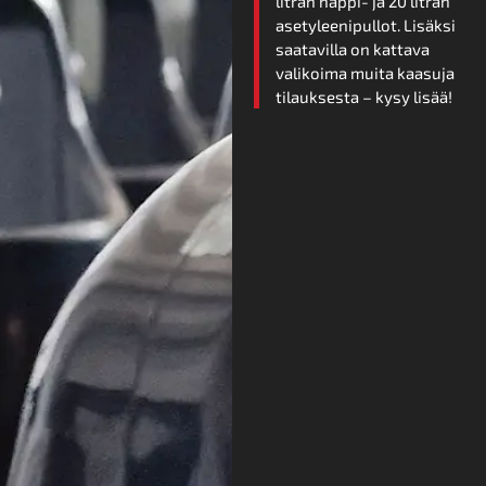
litran happi- ja 20 litran
asetyleenipullot. Lisäksi
saatavilla on kattava
valikoima muita kaasuja
tilauksesta – kysy lisää!