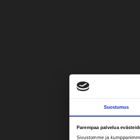
Suostumus
Parempaa palvelua evästeid
Sivustomme ja kumppanimme kä