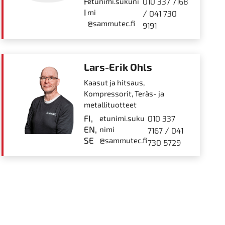
F
etunimi.sukuni
010 337 7168
I
mi
/
041 730
@sammutec.fi
9191
Lars-Erik Ohls
Kaasut ja hitsaus,
Kompressorit, Teräs- ja
metallituotteet
FI,
etunimi.suku
010 337
EN,
nimi
/
7167
041
SE
@sammutec.fi
730 5729