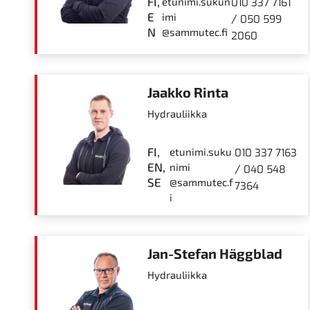
FI,
etunimi.sukun
010 337 7161
E
imi
/
050 599
N
@sammutec.fi
2060
Jaakko Rinta
Hydrauliikka
FI,
etunimi.suku
010 337 7163
EN,
nimi
/
040 548
SE
@sammutec.f
7364
i
Jan-Stefan Häggblad
Hydrauliikka