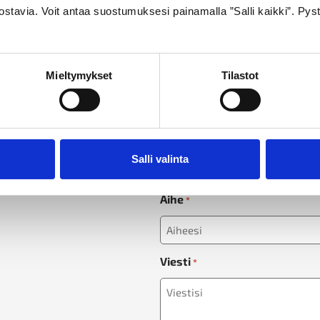
ostavia. Voit antaa suostumuksesi painamalla ”Salli kaikki”. Pys
Nimi
Etunimi
Mieltymykset
Tilastot
*
Sähköposti
*
Salli valinta
Aihe
*
Viesti
*