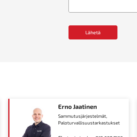
CAPTCHA
Erno Jaatinen
Sammutus­järjestelmät,
Paloturvallisuus­tarkastukset