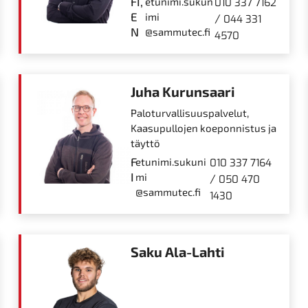
FI,
etunimi.sukun
010 337 7162
E
imi
/
044 331
N
@sammutec.fi
4570
Juha Kurunsaari
Paloturvallisuus­palvelut,
Kaasupullojen koeponnistus ja
täyttö
F
etunimi.sukuni
010 337 7164
I
mi
/
050 470
@sammutec.fi
1430
Saku Ala-Lahti