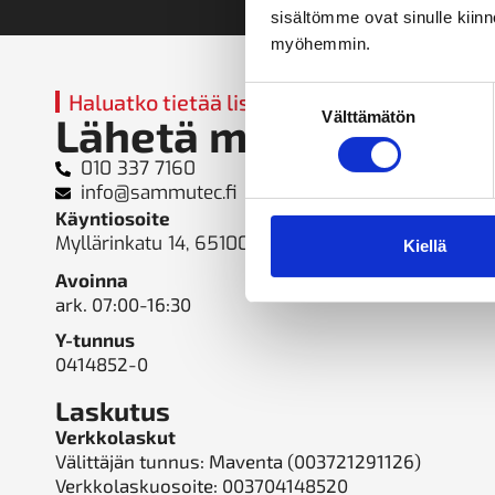
sisältömme ovat sinulle kiinn
myöhemmin.
Suostumuksen
Haluatko tietää lisää?
Välttämätön
Lähetä meille viesti
valinta
010 337 7160
info@sammutec.fi
Käyntiosoite
Myllärinkatu 14, 65100 Vaasa
Kiellä
Avoinna
ark. 07:00-16:30
Y-tunnus
0414852-0
Laskutus
Verkkolaskut
Välittäjän tunnus:
Maventa (003721291126)
Verkkolaskuosoite: 003704148520