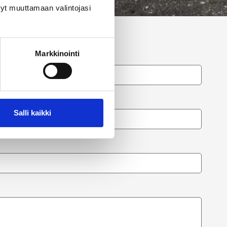
tyt muuttamaan valintojasi
Sukunimi
Markkinointi
Puhelin
Salli kaikki