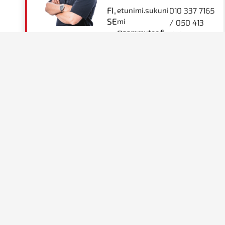
FI,
etunimi.sukuni
010 337 7165
SE
mi
/
050 413
@sammutec.fi
1178
Sammutec on teollisuuden monipuolinen kumpp
kokonaisvaltaiset ratkaisut paloturvallisuutee
hydrauliikkaan. Laaja tuotevalikoimamme ja 
takaavat yksilölliset ratkaisut juuri sinun tarpei
Nimi
Yritys
Sähköposti
Puhelinnu