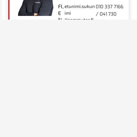
FI,
etunimi.sukun
010 337 7166
E
imi
/
041 730
N
@sammutec.fi
6143
Ota yhteyttä
K
ani, joka tarjoaa
Hi
010 3377 160
n, hitsaukseen ja
info@sammutec.fi
Li
asiantunteva palvelumme
Avoinna ark. 07.00-16.30
siisi.
M
Myllärinkatu 14 65100
K
Vaasa
ko
Yhteystiedot
Paloturvallisuus­
T
mero