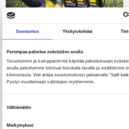
Suostumus
Yksityiskohdat
Tiet
ESAB-hitsauskoneet –
Parempaa palvelua evästeiden avulla
ammattilaisen valinta
Sivustomme ja kumppanimme käyttää palveluissaan evästeit
avulla palvelumme toimivat toivotulla tavalla ja sisältömme ov
laadukkaaseen
kiinnostavia. Voit antaa suostumuksesi painamalla ”Salli kaik
hitsaukseen
Pystyt muuttamaan valintojasi myöhemmin.
Olemme ylpeä ESAB:n valtuutettu jälleenmyyjä ja
tarjoamme sinulle täyden valikoiman ESAB:n
Suostumuksen
huippulaadukkaita hitsauskoneita niin kotikäyttöön
Välttämätön
valinta
kuin vaativiin ammattilaissovelluksiin. ESAB on
maailman johtava hitsaus- ja leikkauslaitteiden
valmistaja, jonka tuotteet tunnetaan
Mieltymykset