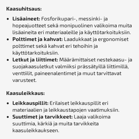
Kaasuhitsaus:
Lisäaineet:
Fosforikupari-, messinki- ja
hopeajuotteet sekä monipuolinen valikoima muita
lisäaineita eri materiaaleille ja käyttötarkoituksiin.
Polttimet ja kahvat:
Laadukkaat ja ergonomiset
polttimet sekä kahvat eri tehoihin ja
käyttötarkoituksiin.
Letkut ja liittimet:
Määrämittaiset nestekaasu- ja
suojakaasuletkut valmiiksi prässätyillä liittimillä,
venttiilit, paineenalentimet ja muut tarvittavat
varusteet.
Kaasuleikkaus:
Leikkauspillit:
Erilaiset leikkauspillit eri
materiaalien ja leikkaustapojen vaatimuksiin.
Suuttimet ja tarvikkeet:
Laaja valikoima
suuttimia, kärkiä ja muita tarvikkeita
kaasuleikkaukseen.