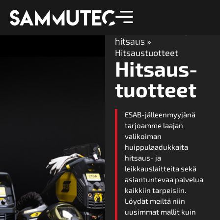
Etusivu
»
Kaasut ja
hitsaus
»
Hitsaustuotteet
Hitsaus­
tuotteet
ESAB-jälleenmyyjänä
tarjoamme laajan
valikoiman
huippulaadukkaita
hitsaus- ja
leikkauslaitteita sekä
asiantuntevaa palvelua
kaikkiin tarpeisiin.
Löydät meiltä niin
uusimmat mallit kuin