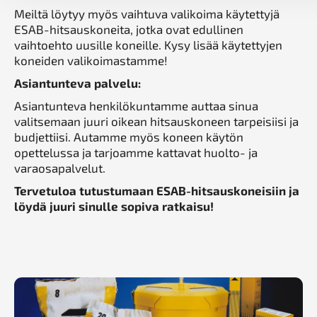
Meiltä löytyy myös vaihtuva valikoima käytettyjä
ESAB-hitsauskoneita, jotka ovat edullinen
vaihtoehto uusille koneille. Kysy lisää käytettyjen
koneiden valikoimastamme!
Asiantunteva palvelu:
Asiantunteva henkilökuntamme auttaa sinua
valitsemaan juuri oikean hitsauskoneen tarpeisiisi ja
budjettiisi. Autamme myös koneen käytön
opettelussa ja tarjoamme kattavat huolto- ja
varaosapalvelut.
Tervetuloa tutustumaan ESAB-hitsauskoneisiin ja
löydä juuri sinulle sopiva ratkaisu!