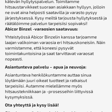
kätevän hyllytyspalvelun. Toimitamme
hitsaustarvikkeet suoraan asiakkaan hyllyyn, jolloin
ne ovat aina helposti saatavilla ja varasto pysyy
järjestyksessä. Kysy meiltä tarjousta hyllytyksestä ja
räätälöimme palvelun tarpeisiisi sopivaksi!
Abicor Binzel -varaosien saatavuus:
Yhteistyössä Abicor Binzelin kanssa tarjoamme
laajan valikoiman varaosia eri hitsauskoneisiin. Näin
varmistamme, että koneesi pysyvät
toimintakuntoisina ja saat tarvittavat varaosat
nopeasti.
Asiantunteva palvelu – apua ja neuvoja:
Asiantunteva henkilökuntamme auttaa sinua
löytämään juuri oikeat tuotteet ja ratkaisut
tarpeisiisi. Autamme mielellämme myös
hitsaustekniikkaan ja -prosesseihin liittyvissä
kysymyksissä.
Ota yhteyttä ja kysy lisää!