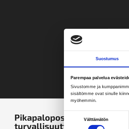
Suostumus
Parempaa palvelua evästeid
Sivustomme ja kumppanimme kä
sisältömme ovat sinulle kiinn
myöhemmin.
Suostumuksen
Pikapalopostien tarkastus j
Välttämätön
valinta
turvallisuutta ja luotettavu