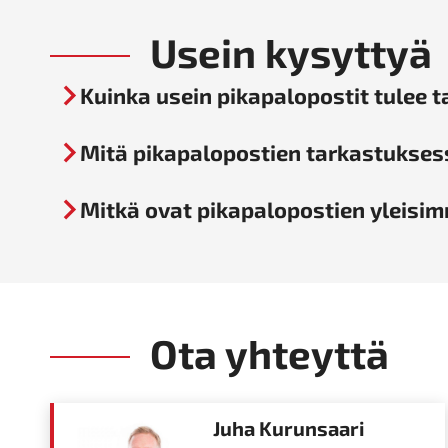
Usein kysyttyä
Kuinka usein pikapalopostit tulee 
Mitä pikapalopostien tarkastukses
Mitkä ovat pikapalopostien yleisim
Ota yhteyttä
Juha Kurunsaari