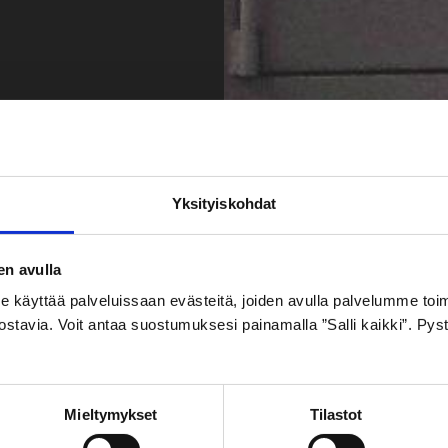
Yksityiskohdat
en avulla
yttää palveluissaan evästeitä, joiden avulla palvelumme toimiva
ostavia. Voit antaa suostumuksesi painamalla ”Salli kaikki”. Pys
a huolto –
Myös uudet pika
Mieltymykset
Tilastot
utta
suuttimet