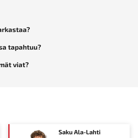
tarkastaa?
sa tapahtuu?
mät viat?
Saku Ala-Lahti