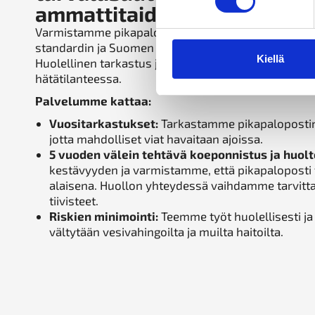
ammattitaidolla
Varmistamme pikapalopostisi toimivuuden ja turva
standardin ja Suomen Vakuutusyhtiöiden Keskusliit
Kiellä
Huolellinen tarkastus ja huolto takaavat, että pikap
hätätilanteessa.
Palvelumme kattaa:
Vuositarkastukset:
Tarkastamme pikapalopostin
jotta mahdolliset viat havaitaan ajoissa.
5 vuoden välein tehtävä koeponnistus ja huolt
kestävyyden ja varmistamme, että pikapaloposti 
alaisena. Huollon yhteydessä vaihdamme tarvitta
tiivisteet.
Riskien minimointi:
Teemme työt huolellisesti ja 
vältytään vesivahingoilta ja muilta haitoilta.