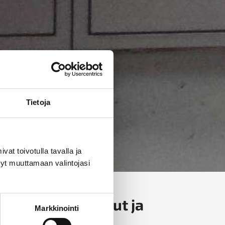
Tietoja
t toivotulla tavalla ja
tyt muuttamaan valintojasi
palopostit, letkut ja
Markkinointi