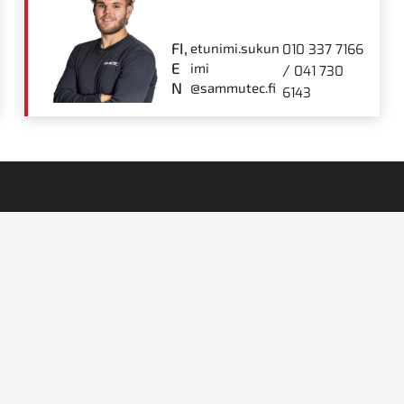
FI,
etunimi.sukun
010 337 7166
E
imi
/
041 730
N
@sammutec.fi
6143
Ota yhteyttä
K
ani, joka tarjoaa
Hi
010 3377 160
n, hitsaukseen ja
info@sammutec.fi
Li
asiantunteva palvelumme
Avoinna ark. 07.00-16.30
siisi.
M
Myllärinkatu 14 65100
K
Vaasa
ko
Yhteystiedot