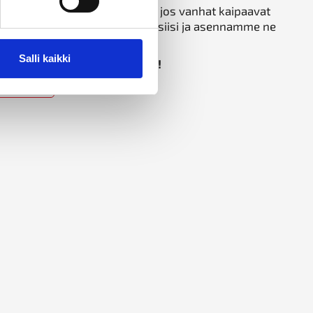
lopostit, letkut ja suuttimet, jos vanhat kaipaavat
semaan oikeat tuotteet tarpeisiisi ja asennamme ne
Salli kaikki
kapalopostisi toimintakunto!
kastus