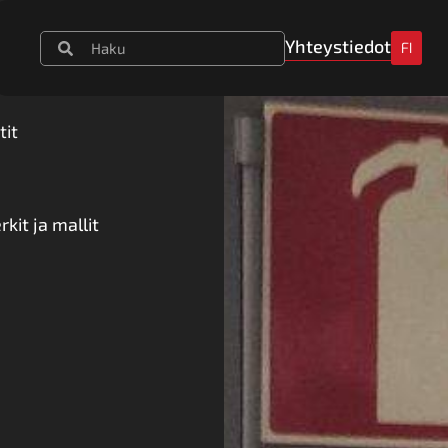
Yhteystiedot
FI
tit
kit ja mallit