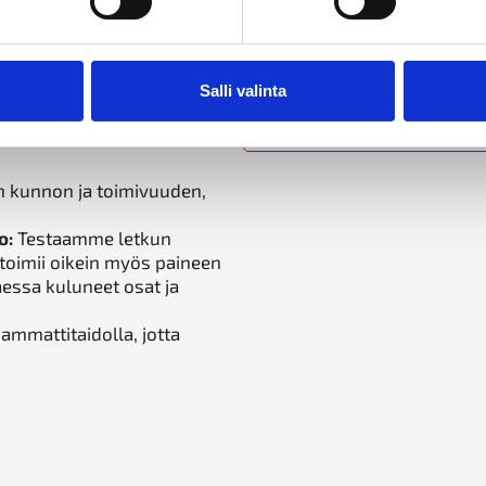
Meiltä saat myös uudet pikapa
vaihtoa. Autamme sinua valit
llisuuden SFS-EN 671-3
ammattitaidolla.
on suojeluohjeen mukaisesti.
Salli valinta
aloposti on aina käyttövalmis
Ota yhteyttä ja varmista pi
Tilaa pikapalopostien tar
 kunnon ja toimivuuden,
o:
Testaamme letkun
toimii oikein myös paineen
essa kuluneet osat ja
ammattitaidolla, jotta