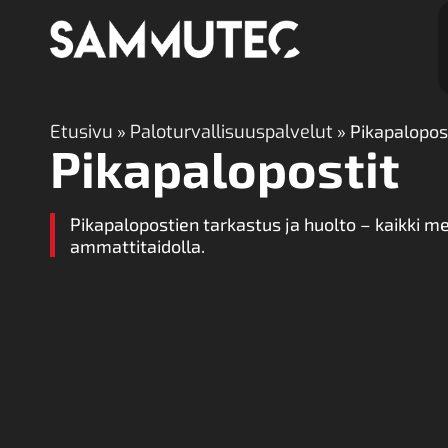
Etusivu
»
Paloturvallisuuspalvelut
»
Pikapalopos
Pika­palopostit
Pikapalopostien tarkastus ja huolto – kaikki mer
ammattitaidolla.