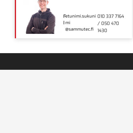
F
etunimi.sukuni
010 337 7164
I
mi
/
050 470
@sammutec.fi
1430
Sammutec on teollisuuden monipuolinen kumpp
kokonaisvaltaiset ratkaisut paloturvallisuutee
hydrauliikkaan. Laaja tuotevalikoimamme ja 
takaavat yksilölliset ratkaisut juuri sinun tarpei
Nimi
Yritys