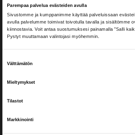
Nimi
Parempaa palvelua evästeiden avulla
Yhteystiedot
Paloturvallisuus­
Teollisuustuottee
Muut
Sivustomme ja kumppanimme käyttää palveluissaan evästeit
palvelut
palvelut
avulla palvelumme toimivat toivotulla tavalla ja sisältömme ov
Hydroscand
kiinnostavia. Voit antaa suostumuksesi painamalla ”Salli kaik
Sammutinhuolto
Kompresso
Yritys
Teräs- ja
Pystyt muuttamaan valintojasi myöhemmin.
ja paineilm
Pikapalopostit
metallituotteet
Väestönsuo
Kyltitys
Suostumuksen
Sähköposti
Paloturvallisuustarkastus
Välttämätön
valinta
Mieltymykset
Puhelinnumero
Tilastot
Viestisi
Markkinointi