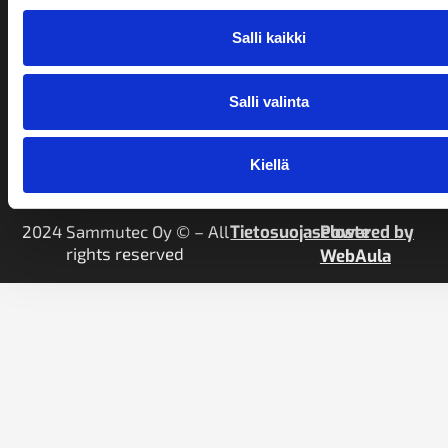
Salli kaikki
CAPTCHA
Salli valinta
Kiellä
2024 Sammutec Oy © – All
Tietosuojaseloste
Powered by
rights reserved
WebAula