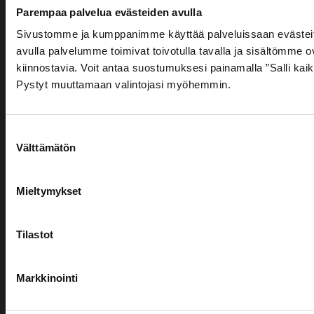
Nimi
Parempaa palvelua evästeiden avulla
Yhteystiedot
Paloturvallisuus­
Teollisuustuottee
Muut
Sivustomme ja kumppanimme käyttää palveluissaan evästeit
palvelut
palvelut
avulla palvelumme toimivat toivotulla tavalla ja sisältömme ov
Hydroscand
kiinnostavia. Voit antaa suostumuksesi painamalla ”Salli kaik
Sammutinhuolto
Kompresso
Yritys
Teräs- ja
Pystyt muuttamaan valintojasi myöhemmin.
ja paineilm
Pikapalopostit
metallituotteet
Väestönsuo
Kyltitys
Suostumuksen
Sähköposti
Paloturvallisuustarkastus
Välttämätön
valinta
Mieltymykset
Puhelinnumero
Tilastot
Viestisi
Markkinointi